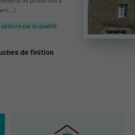
êtements de protection à
etc...).
 séduire par la qualité
uches de finition