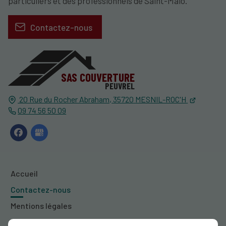
particuliers et des professionnels de Saint-Malo.
Contactez-nous
SAS COUVERTURE
PEUVREL
20 Rue du Rocher Abraham,
35720
MESNIL-ROC'H
09 74 56 50 09
Accueil
Contactez-nous
Mentions légales
Plan du site